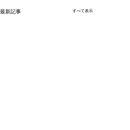
すべて表示
最新記事
8月営業予定
鍛え続けた36年
8月8日土曜日13時から18時
大会に出場するよ
までの営業。 8月9日日曜は
年目。 結果を求
コメント
茅野市にて東日本選手権の為
もありますが、ト