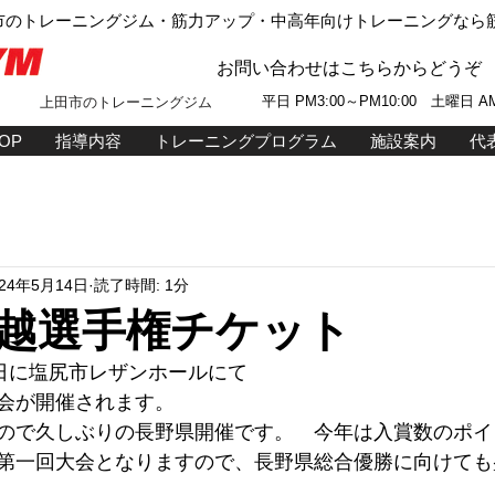
市のトレーニングジム・筋力アップ・中高年向けトレーニングなら筋
お問い合わせはこちらからどうぞ
平日 P
M
3:00～PM10:00 土曜日 AM
上田市のトレーニングジム
OP
指導内容
トレーニングプログラム
施設案内
代
024年5月14日
読了時間: 1分
越選手権チケット
祝日に塩尻市レザンホールにて
会が開催されます。
ので久しぶりの長野県開催です。　今年は入賞数のポイ
第一回大会となりますので、長野県総合優勝に向けても