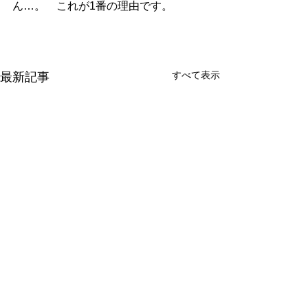
ん…。　これが1番の理由です。
すべて表示
最新記事
8月営業予定
鍛え続けた36年