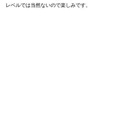
レベルでは当然ないので楽しみです。
すべて表示
最新記事
8月営業予定
鍛え続けた36年
8月8日土曜日13時から18時
大会に出場するよ
までの営業。 8月9日日曜は
年目。 結果を求
コメント