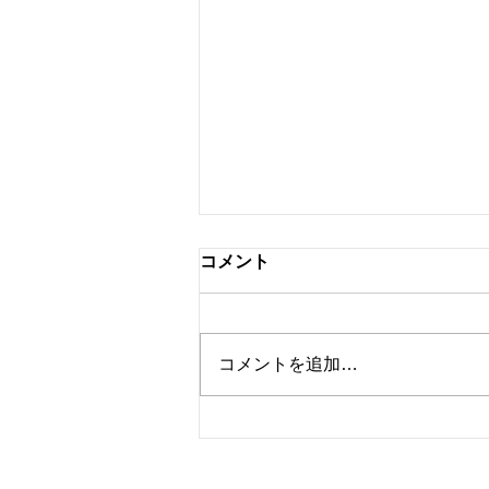
プロテイン試飲販売会
コメント
9月5日（土） 菅平に合宿に来
る選手達にも好評のBMPプロテ
インの試飲・販売会をジムにて開
コメントを追加…
催します。 会員様以外の方でも
試飲販売可能ですので学生さんや
24時間ジムの方・プロテインを
試してみたい中高年の方などこの
機会にまず試飲してみてくださ