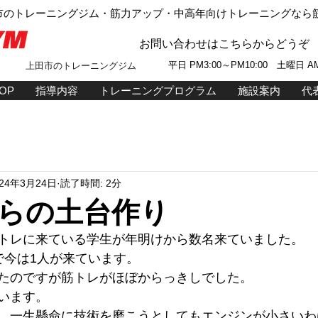
市のトレーニングジム・筋力アップ・中高年向けトレーニングなら筋
お問い合わせはこちらからどうぞ
平日 P
M
3:00～PM10:00 土曜日 AM
上田市のトレーニングジム
OP
指導内容
トレーニングプログラム
施設案内
代
024年3月24日
読了時間: 2分
らの土台作り
トレに来ている学生が年明けから数名来ていました。
で今は1人が来ています。
たのですが筋トレがほぼからっきしでした。
います。
、一生懸命に技術を磨こうとしてもエンジンが小さいわ