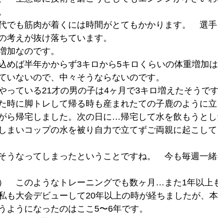
。
代でも筋肉が着くには時間がとてもかかります。　選手
の考えが抜け落ちています。
増加なのです。
込めば半年かからず3キロから5キロくらいの体重増加
ていないので、中々そうならないのです。
やっている21才の男の子は4ヶ月で3キロ増えたそうで
た時に脚トレして帰る時も産まれたての子鹿のように立
がら帰宅しました。次の日に…帰宅して水を飲もうとし
しまいコップの水を被り自力で立てずご両親に起こして
そうなってしまったということですね。　今も毎週一緒
）　このようなトレーニングでも数ヶ月…また1年以上
私も大会デビューして20年以上の時が経ちましたが、
うようになったのはここ5〜6年です。