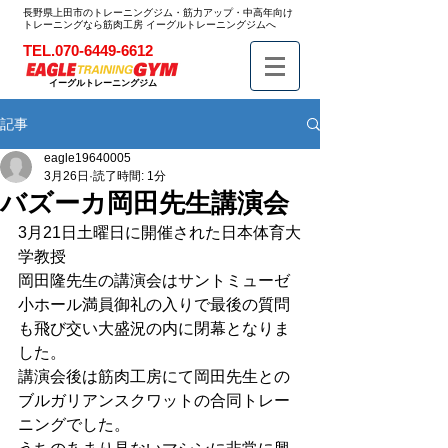
長野県上田市のトレーニングジム・筋力アップ・中高年向け
トレーニングなら筋肉工房 イーグルトレーニングジムへ
TEL.070-6449-6612
イーグルトレーニングジム
記事
eagle19640005
3月26日
読了時間: 1分
バズーカ岡田先生講演会
3月21日土曜日に開催された日本体育大
学教授
岡田隆先生の講演会はサントミューゼ
小ホール満員御礼の入りで最後の質問
も飛び交い大盛況の内に閉幕となりま
した。
講演会後は筋肉工房にて岡田先生との
ブルガリアンスクワットの合同トレー
ニングでした。