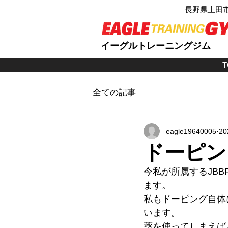
長野県上田
イーグルトレーニングジム
T
全ての記事
eagle19640005
2
ドーピン
今私が所属するJBB
ます。
私もドーピング自体
います。
薬を使ってしまえば