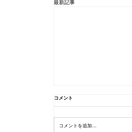
最新記事
プロテイン試飲販売会
コメント
9月5日（土） 菅平に合宿に来
る選手達にも好評のBMPプロテ
インの試飲・販売会をジムにて開
コメントを追加…
催します。 会員様以外の方でも